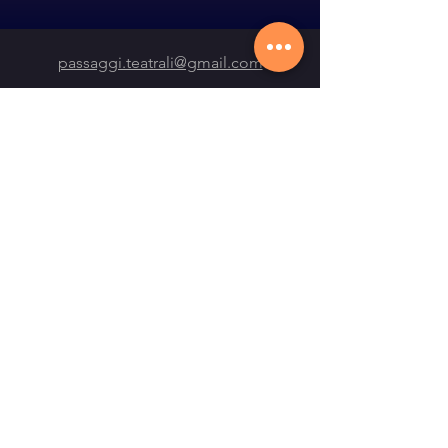
passaggi.teatrali@gmail.com
+39 338 9616921
Via Don Lorenzo Milani, 39
47814 Bellaria-Igea Marina RN
I NOSTRI ORARI