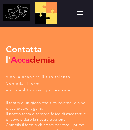
Contatta
l'
Acca
demia
Vieni a scoprire il tuo talento:
Compila il form
e inizia il tuo viaggio teatrale.
Il teatro è un gioco che si fa insieme, e a noi
piace creare legami.
Il nostro team è sempre felice di ascoltarti e
di condividere la nostra passione.
Compila il form o chiamaci per fare il primo